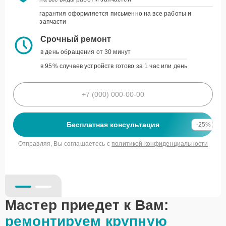
укажите дату, время и модель устройства, а
мы свяжемся для подтверждения
гарантия оформляется письменно на все работы и
запчасти
Гарантия до 3 лет
Срочный ремонт
на все виды работ и запчастей
в день обращения от 30 минут
гарантия оформляется письменно на все работы и
запчасти
в 95% случаев устройств готово за 1 час или день
Срочный ремонт
в день обращения от 30 минут
в 95% случаев устройств готово за 1 час или день
Бесплатная консультация
-25%
политикой конфиденциальности
Бесплатная консультация
-25%
Отправляя, Вы соглашаетесь с
политикой конфиденциальности
Мастер приедет к Вам:
ремонтируем крупную