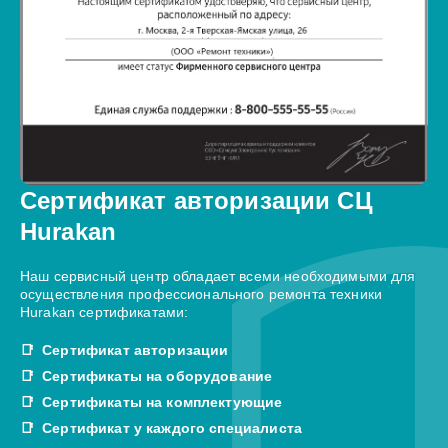
Сертификат авторизации СЦ
Hurakan
Наш сервисный центр обладает всеми необходимыми для
осуществления профессионального ремонта техники
Hurakan сертификатами:
Сертификат авторизации
Сертификаты на оборудование
Сертификаты на комплектующие
Сертификат у каждого специалиста