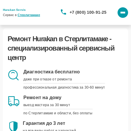
Hurakan Servis
+7 (800) 100-91-25
Сервис в 
Стерлитамаке
Ремонт Hurakan в
Стерлитамаке –
Удобно, когда всё
подстраивается под вас
Диагностика бесплатно
даже при отказе от ремонта
Курьерская доставка
профессиональная диагностика за 30-60 минут
заберём и вернём устройство
наши курьеры приедут в удобное для вас
Ремонт на дому
время и привезут устройство обратно, когда
выезд мастера за 30 минут
оно будет готово
по Стерлитамаке и области, без оплаты
Запись на удобное время
Гарантия до 3 лет
вы выбираете - мы подстраиваемся
на все виды работ и запчастей