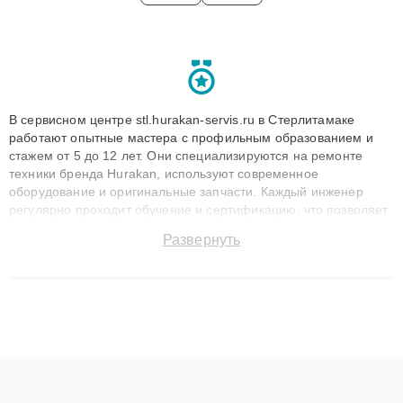
В сервисном центре stl.hurakan-servis.ru в Стерлитамаке
работают опытные мастера с профильным образованием и
стажем от 5 до 12 лет. Они специализируются на ремонте
техники бренда Hurakan, используют современное
оборудование и оригинальные запчасти. Каждый инженер
регулярно проходит обучение и сертификацию, что позволяет
быстро и точноdiagnostikировать поломки и восстанавливать
Развернуть
технику с сохранением гарантии до 3 лет. Наши мастера
решают сложные случаи: от замены матриц и материнских
плат до ремонта после залития и восстановления данных.
Благодаря высокой квалификации и ответственному подходу
клиенты получают быстрый, качественный ремонт и понятные
объяснения по результатам диагностики.