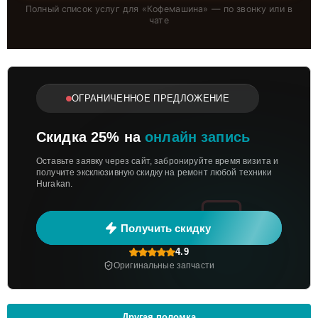
Полный список услуг для «
Кофемашина
» — по звонку или в
чате
ОГРАНИЧЕННОЕ ПРЕДЛОЖЕНИЕ
Скидка 25% на
онлайн запись
Оставьте заявку через сайт, забронируйте время визита и
получите эксклюзивную скидку на ремонт любой техники
Hurakan.
Получить скидку
4.9
Оригинальные запчасти
Другая поломка