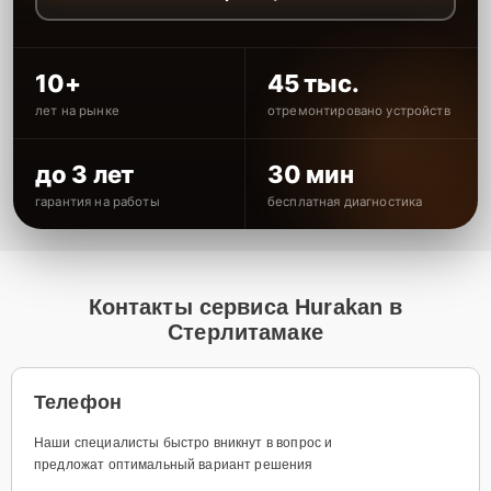
10+
45 тыс.
лет на рынке
отремонтировано устройств
до 3 лет
30 мин
гарантия на работы
бесплатная диагностика
Контакты сервиса Hurakan в
Стерлитамаке
Телефон
Наши специалисты быстро вникнут в вопрос и
предложат оптимальный вариант решения