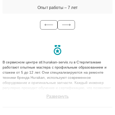
Опыт работы – 7 лет
В сервисном центре stl.hurakan-servis.ru в Стерлитамаке
работают опытные мастера с профильным образованием и
стажем от 5 до 12 лет. Они специализируются на ремонте
техники бренда Hurakan, используют современное
оборудование и оригинальные запчасти. Каждый инженер
регулярно проходит обучение и сертификацию, что позволяет
быстро и точноdiagnostikировать поломки и восстанавливать
Развернуть
технику с сохранением гарантии до 3 лет. Наши мастера
решают сложные случаи: от замены матриц и материнских
плат до ремонта после залития и восстановления данных.
Благодаря высокой квалификации и ответственному подходу