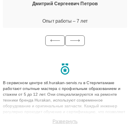
Дмитрий Сергеевич Петров
Опыт работы – 7 лет
В сервисном центре stl.hurakan-servis.ru в Стерлитамаке
работают опытные мастера с профильным образованием и
стажем от 5 до 12 лет. Они специализируются на ремонте
техники бренда Hurakan, используют современное
оборудование и оригинальные запчасти. Каждый инженер
регулярно проходит обучение и сертификацию, что позволяет
быстро и точноdiagnostikировать поломки и восстанавливать
Развернуть
технику с сохранением гарантии до 3 лет. Наши мастера
решают сложные случаи: от замены матриц и материнских