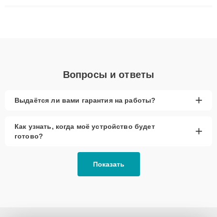
плат до ремонта после залития и восстановления данных.
Благодаря высокой квалификации и ответственному подходу
клиенты получают быстрый, качественный ремонт и понятные
объяснения по результатам диагностики.
Вопросы и ответы
+
Выдаётся ли вами гарантия на работы?
Как узнать, когда моё устройство будет
+
готово?
Показать