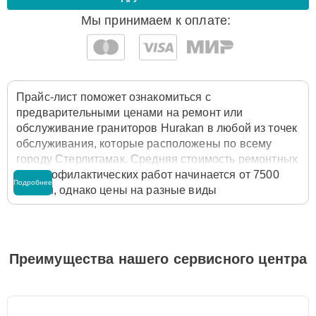
Мы принимаем к оплате:
Прайс-лист поможет ознакомиться с
предварительными ценами на ремонт или
обслуживание граниторов Hurakan в любой из точек
обслуживания, которые расположены по всему
городу Стерлитамак. Средняя стоимость ремонтных
или профилактических работ начинается от 7500
Подробнее
рублей, однако цены на разные виды
комплектующих могут различаться. Полную
стоимость работ с учётом запчастей или расходных
материалов необходимо уточнять со специалистом
службы заботы о клиентах. Для расчета итоговой
Преимущества нашего сервисного центра
стоимости ремонта гранитора достаточно позвонить
по телефону горячей линии
+7 (800) 100-91-25
или
оставить заявку на нашем сайте Hurakan-Servis.