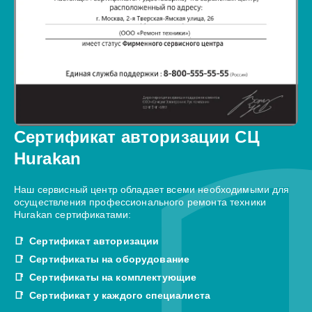
Сертификат авторизации СЦ
Hurakan
Наш сервисный центр обладает всеми необходимыми для
осуществления профессионального ремонта техники
Hurakan сертификатами:
Сертификат авторизации
Сертификаты на оборудование
Сертификаты на комплектующие
Сертификат у каждого специалиста