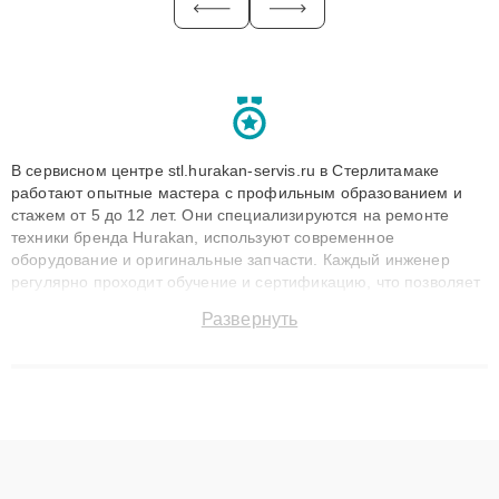
В сервисном центре stl.hurakan-servis.ru в Стерлитамаке
работают опытные мастера с профильным образованием и
стажем от 5 до 12 лет. Они специализируются на ремонте
техники бренда Hurakan, используют современное
оборудование и оригинальные запчасти. Каждый инженер
регулярно проходит обучение и сертификацию, что позволяет
быстро и точноdiagnostikировать поломки и восстанавливать
Развернуть
технику с сохранением гарантии до 3 лет. Наши мастера
решают сложные случаи: от замены матриц и материнских
плат до ремонта после залития и восстановления данных.
Благодаря высокой квалификации и ответственному подходу
клиенты получают быстрый, качественный ремонт и понятные
объяснения по результатам диагностики.