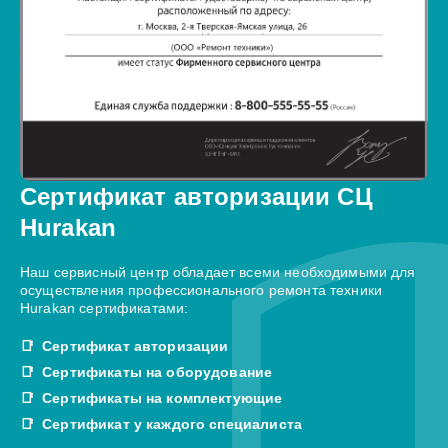
Сертификат авторизации СЦ
Hurakan
Наш сервисный центр обладает всеми необходимыми для
осуществления профессионального ремонта техники
Hurakan сертификатами:
Сертификат авторизации
Сертификаты на оборудование
Сертификаты на комплектующие
Сертификат у каждого специалиста