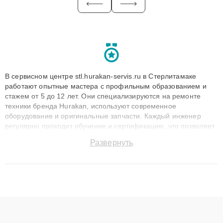
В сервисном центре stl.hurakan-servis.ru в Стерлитамаке
работают опытные мастера с профильным образованием и
стажем от 5 до 12 лет. Они специализируются на ремонте
техники бренда Hurakan, используют современное
оборудование и оригинальные запчасти. Каждый инженер
регулярно проходит обучение и сертификацию, что позволяет
быстро и точноdiagnostikировать поломки и восстанавливать
Развернуть
технику с сохранением гарантии до 3 лет. Наши мастера
решают сложные случаи: от замены матриц и материнских
плат до ремонта после залития и восстановления данных.
Благодаря высокой квалификации и ответственному подходу
клиенты получают быстрый, качественный ремонт и понятные
объяснения по результатам диагностики.