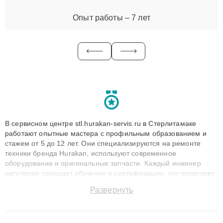
Опыт работы – 7 лет
В сервисном центре stl.hurakan-servis.ru в Стерлитамаке
работают опытные мастера с профильным образованием и
стажем от 5 до 12 лет. Они специализируются на ремонте
техники бренда Hurakan, используют современное
оборудование и оригинальные запчасти. Каждый инженер
регулярно проходит обучение и сертификацию, что позволяет
быстро и точноdiagnostikировать поломки и восстанавливать
Развернуть
технику с сохранением гарантии до 3 лет. Наши мастера
решают сложные случаи: от замены матриц и материнских
плат до ремонта после залития и восстановления данных.
Благодаря высокой квалификации и ответственному подходу