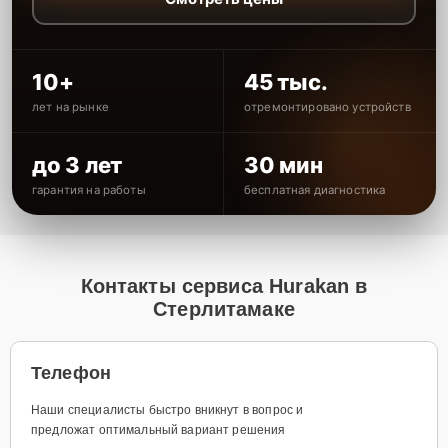
10+
45 тыс.
лет на рынке
отремонтировано устройств
до 3 лет
30 мин
гарантия на работы
бесплатная диагностика
Контакты сервиса Hurakan в
Стерлитамаке
Телефон
Наши специалисты быстро вникнут в вопрос и
предложат оптимальный вариант решения