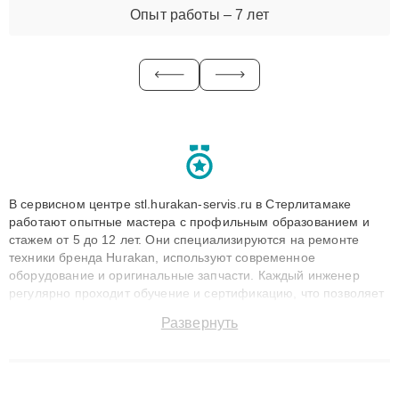
Опыт работы – 7 лет
В сервисном центре stl.hurakan-servis.ru в Стерлитамаке
работают опытные мастера с профильным образованием и
стажем от 5 до 12 лет. Они специализируются на ремонте
техники бренда Hurakan, используют современное
оборудование и оригинальные запчасти. Каждый инженер
регулярно проходит обучение и сертификацию, что позволяет
быстро и точноdiagnostikировать поломки и восстанавливать
Развернуть
технику с сохранением гарантии до 3 лет. Наши мастера
решают сложные случаи: от замены матриц и материнских
плат до ремонта после залития и восстановления данных.
Благодаря высокой квалификации и ответственному подходу