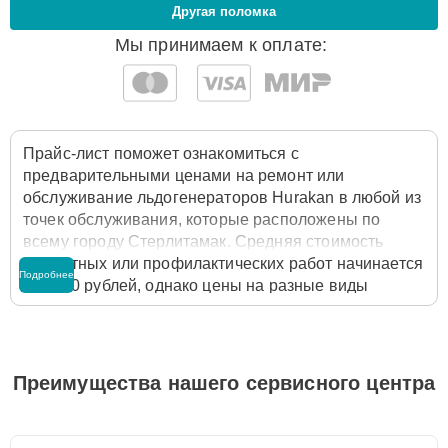
Другая поломка
Мы принимаем к оплате:
Прайс-лист поможет ознакомиться с
предварительными ценами на ремонт или
обслуживание льдогенераторов Hurakan в любой из
точек обслуживания, которые расположены по
всему городу Стерлитамак. Средняя стоимость
ремонтных или профилактических работ начинается
Подробнее
от 1000 рублей, однако цены на разные виды
комплектующих могут различаться. Полную
стоимость работ с учётом запчастей или расходных
материалов необходимо уточнять со специалистом
службы заботы о клиентах. Для расчета итоговой
Преимущества нашего сервисного центра
стоимости ремонта льдогенератора достаточно
позвонить по телефону горячей линии
+7 (800) 100-
91-25
или оставить заявку на нашем сайте Hurakan-