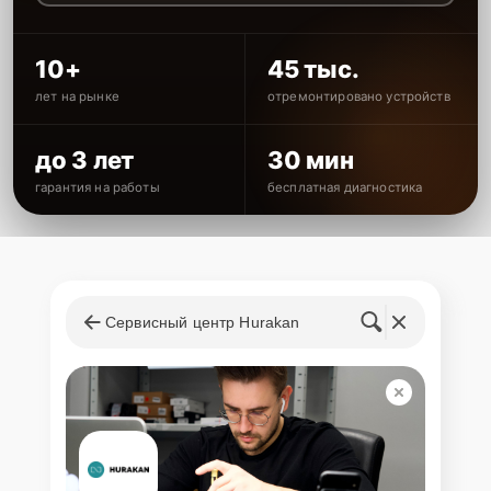
10+
45 тыс.
лет на рынке
отремонтировано устройств
до 3 лет
30 мин
гарантия на работы
бесплатная диагностика
Сервисный центр Hurakan