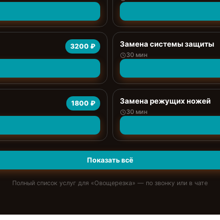
Замена системы защиты
3200 ₽
30 мин
Замена режущих ножей
1800 ₽
30 мин
Показать всё
Полный список услуг для «
Овощерезка
» — по звонку или в чате