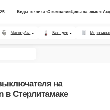
-25
Виды техники
О компании
Цены на ремонт
Ак
Мясорубка
Блендер
Морозильн
 выключателя
на
n в Стерлитамаке