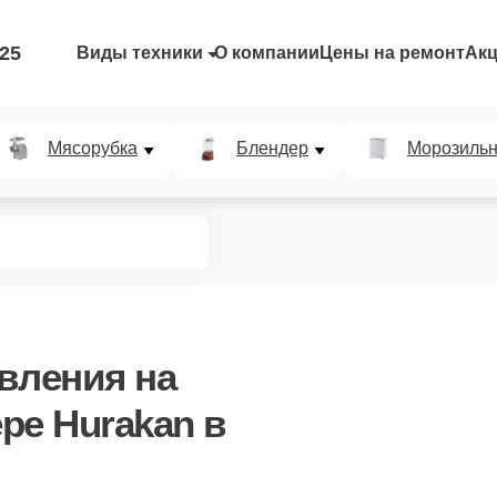
-25
Виды техники
О компании
Цены на ремонт
Ак
Мясорубка
Блендер
Морозильн
авления
на
ре Hurakan в