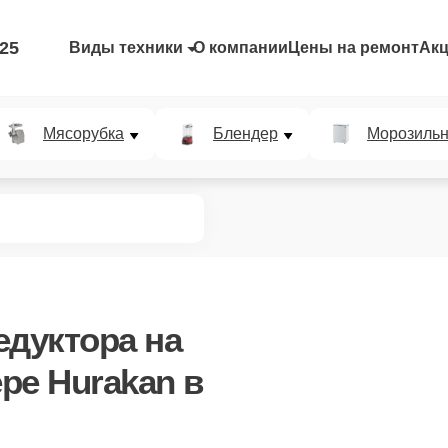
-25
Виды техники
О компании
Цены на ремонт
Ак
Мясорубка
Блендер
Морозильн
едуктора
на
ре Hurakan в