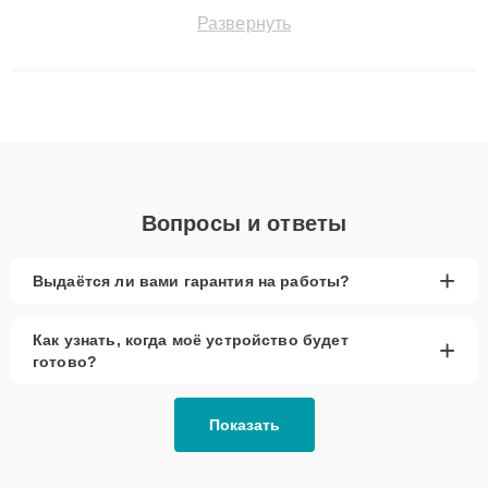
быстро и точноdiagnostikировать поломки и восстанавливать
Развернуть
технику с сохранением гарантии до 3 лет. Наши мастера
решают сложные случаи: от замены матриц и материнских
плат до ремонта после залития и восстановления данных.
Благодаря высокой квалификации и ответственному подходу
клиенты получают быстрый, качественный ремонт и понятные
объяснения по результатам диагностики.
Вопросы и ответы
+
Выдаётся ли вами гарантия на работы?
Как узнать, когда моё устройство будет
+
готово?
Показать