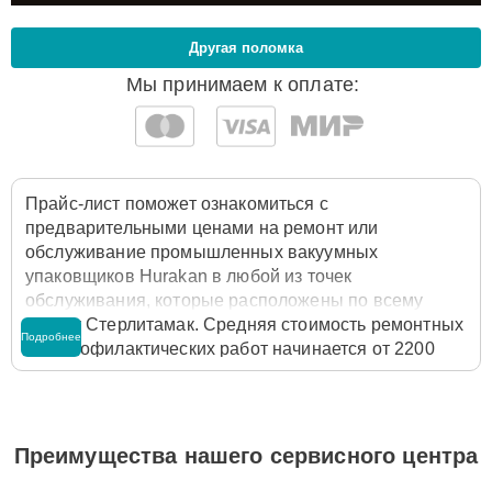
Другая поломка
Мы принимаем к оплате:
Прайс-лист поможет ознакомиться с
предварительными ценами на ремонт или
обслуживание промышленных вакуумных
упаковщиков Hurakan в любой из точек
обслуживания, которые расположены по всему
городу Стерлитамак. Средняя стоимость ремонтных
Подробнее
или профилактических работ начинается от 2200
рублей, однако цены на разные виды
комплектующих могут различаться. Полную
стоимость работ с учётом запчастей или расходных
материалов необходимо уточнять со специалистом
Преимущества нашего сервисного центра
службы заботы о клиентах. Для расчета итоговой