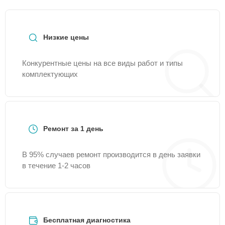
стоимости ремонта промышленного вакуумного
упаковщика достаточно позвонить по телефону
горячей линии
+7 (800) 100-91-25
или оставить
заявку на нашем сайте Hurakan-Servis.
Низкие цены
Конкурентные цены на все виды работ и типы
комплектующих
Ремонт за 1 день
В 95% случаев ремонт производится в день заявки
в течение 1-2 часов
Бесплатная диагностика