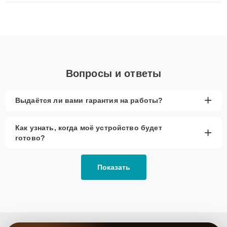
плат до ремонта после залития и восстановления данных.
Благодаря высокой квалификации и ответственному подходу
клиенты получают быстрый, качественный ремонт и понятные
объяснения по результатам диагностики.
Вопросы и ответы
+
Выдаётся ли вами гарантия на работы?
Как узнать, когда моё устройство будет
+
готово?
Показать