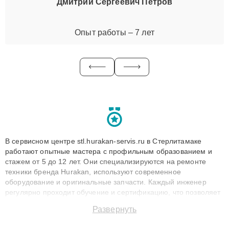
Дмитрий Сергеевич Петров
Опыт работы – 7 лет
В сервисном центре stl.hurakan-servis.ru в Стерлитамаке
работают опытные мастера с профильным образованием и
стажем от 5 до 12 лет. Они специализируются на ремонте
техники бренда Hurakan, используют современное
оборудование и оригинальные запчасти. Каждый инженер
регулярно проходит обучение и сертификацию, что позволяет
быстро и точноdiagnostikировать поломки и восстанавливать
Развернуть
технику с сохранением гарантии до 3 лет. Наши мастера
решают сложные случаи: от замены матриц и материнских