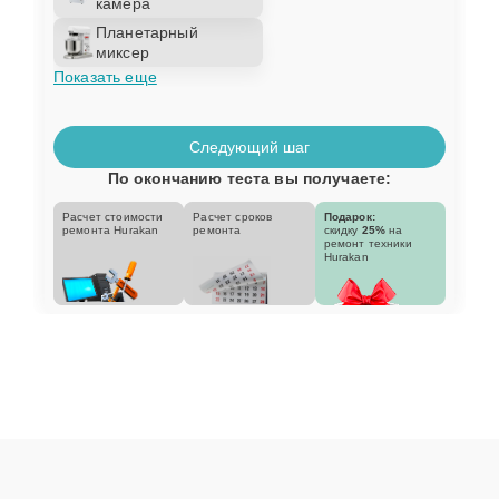
камера
Планетарный
миксер
Показать еще
Следующий шаг
По окончанию теста вы получаете:
Расчет стоимости
Расчет сроков
Подарок:
ремонта Hurakan
ремонта
скидку
25%
на
ремонт техники
Hurakan