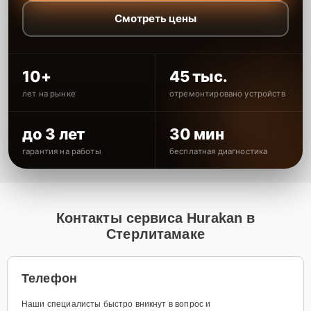
Смотреть цены
10+
45 тыс.
лет на рынке
отремонтировано устройств
до 3 лет
30 мин
гарантия на работы
бесплатная диагностика
Контакты сервиса Hurakan в
Стерлитамаке
Телефон
Наши специалисты быстро вникнут в вопрос и